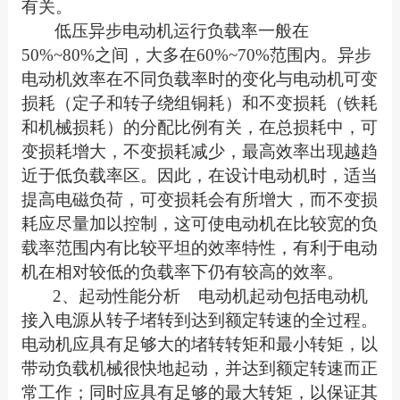
有关。
低压异步电动机运行负载率一般在
50%~80%
之间，大多在
60%~70%
范围内。异步
电动机效率在不同负载率时的变化与电动机可变
损耗（定子和转子绕组铜耗）和不变损耗（铁耗
和机械损耗）的分配比例有关，在总损耗中，可
变损耗增大，不变损耗减少，最高效率出现越趋
近于低负载率区。因此，在设计电动机时，适当
提高电磁负荷，可变损耗会有所增大，而不变损
耗应尽量加以控制，这可使电动机在比较宽的负
载率范围内有比较平坦的效率特性，有利于电动
机在相对较低的负载率下仍有较高的效率。
2
、起动性能分析 电动机起动包括电动机
接入电源从转子堵转到达到额定转速的全过程。
电动机应具有足够大的堵转转矩和最小转矩，以
带动负载机械很快地起动，并达到额定转速而正
常工作；同时应具有足够的最大转矩，以保证其