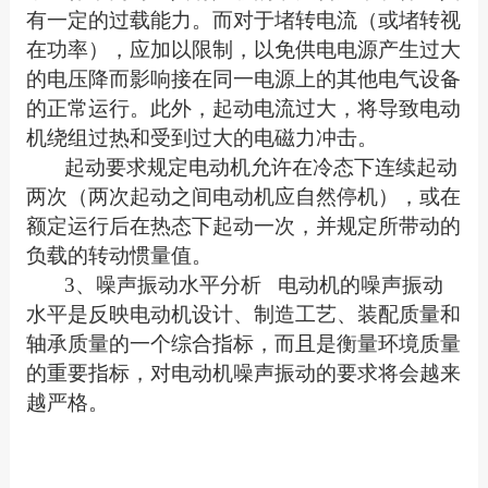
有一定的过载能力。而对于堵转电流（或堵转视
在功率），应加以限制，以免供电电源产生过大
的电压降而影响接在同一电源上的其他电气设备
的正常运行。此外，起动电流过大，将导致电动
机绕组过热和受到过大的电磁力冲击。
起动要求规定电动机允许在冷态下连续起动
两次（两次起动之间电动机应自然停机），或在
额定运行后在热态下起动一次，并规定所带动的
负载的转动惯量值。
3
、噪声振动水平分析 电动机的噪声振动
水平是反映电动机设计、制造工艺、装配质量和
轴承质量的一个综合指标，而且是衡量环境质量
的重要指标，对电动机噪声振动的要求将会越来
越严格。